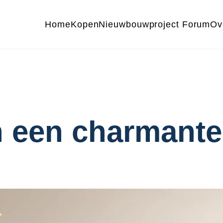
Home
Kopen
Nieuwbouwproject Forum
Ov
n een charmante