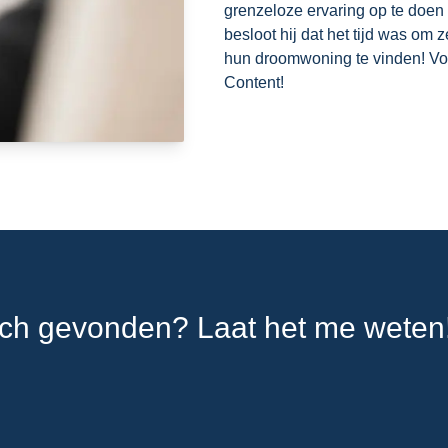
grenzeloze ervaring op te doen
besloot hij dat het tijd was om 
hun droomwoning te vinden! Voe
Content!
tch gevonden? Laat het me weten